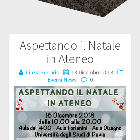
Aspettando il Natale
N
in Ateneo
a
Cinzia Ferraris
13 Dicembre 2018
v
Eventi
News
0
i
g
a
z