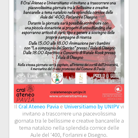
i
o
n
e
a
r
t
i
c
Il
Cral Ateneo Pavia
e
Universitiamo by UNIPV
vi
invitano a trascorrere una piacevolissima
o
giornata tra le bellissime e creative bancarelle a
tema natalizio nella splendida cornice delle
l
Aule del ‘400, Forlanini e Disegno.